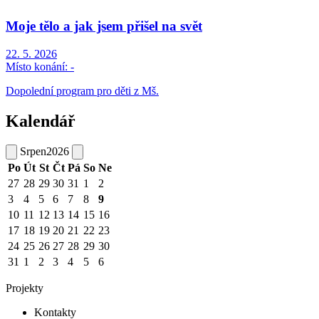
Moje tělo a jak jsem přišel na svět
22. 5. 2026
Místo konání:
-
Dopolední program pro děti z Mš.
Kalendář
Srpen
2026
Po
Út
St
Čt
Pá
So
Ne
27
28
29
30
31
1
2
3
4
5
6
7
8
9
10
11
12
13
14
15
16
17
18
19
20
21
22
23
24
25
26
27
28
29
30
31
1
2
3
4
5
6
Projekty
Kontakty