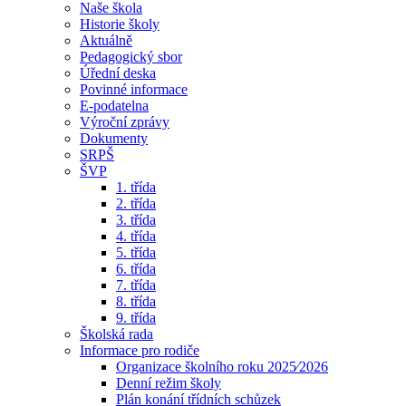
Naše škola
Historie školy
Aktuálně
Pedagogický sbor
Úřední deska
Povinné informace
E-podatelna
Výroční zprávy
Dokumenty
SRPŠ
ŠVP
1. třída
2. třída
3. třída
4. třída
5. třída
6. třída
7. třída
8. třída
9. třída
Školská rada
Informace pro rodiče
Organizace školního roku 2025⁄2026
Denní režim školy
Plán konání třídních schůzek