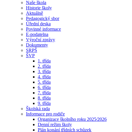
Naše škola
Historie školy
Aktuálně
Pedagogický sbor
Úřední deska
Povinné informace
E-podatelna
Výroční zprávy
Dokumenty
SRPŠ
ŠVP
1. třída
2. třída
3. třída
4. třída
5. třída
6. třída
7. třída
8. třída
9. třída
Školská rada
Informace pro rodiče
Organizace školního roku 2025⁄2026
Denní režim školy
Plán konání třídních schůzek