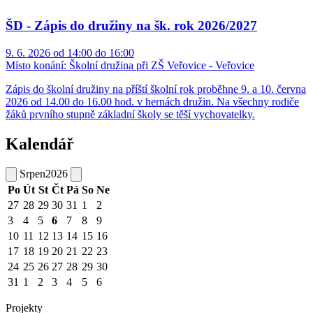
ŠD - Zápis do družiny na šk. rok 2026/2027
9. 6. 2026 od 14:00 do 16:00
Místo konání:
Školní družina při ZŠ Veřovice - Veřovice
Zápis do školní družiny na příští školní rok proběhne 9. a 10. června
2026 od 14.00 do 16.00 hod. v hernách družin. Na všechny rodiče
žáků prvního stupně základní školy se těší vychovatelky.
Kalendář
Srpen
2026
Po
Út
St
Čt
Pá
So
Ne
27
28
29
30
31
1
2
3
4
5
6
7
8
9
10
11
12
13
14
15
16
17
18
19
20
21
22
23
24
25
26
27
28
29
30
31
1
2
3
4
5
6
Projekty