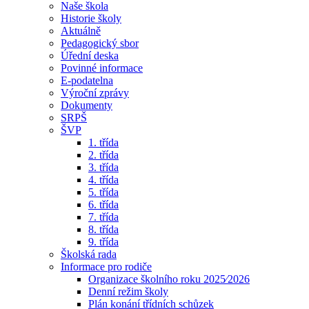
Naše škola
Historie školy
Aktuálně
Pedagogický sbor
Úřední deska
Povinné informace
E-podatelna
Výroční zprávy
Dokumenty
SRPŠ
ŠVP
1. třída
2. třída
3. třída
4. třída
5. třída
6. třída
7. třída
8. třída
9. třída
Školská rada
Informace pro rodiče
Organizace školního roku 2025⁄2026
Denní režim školy
Plán konání třídních schůzek