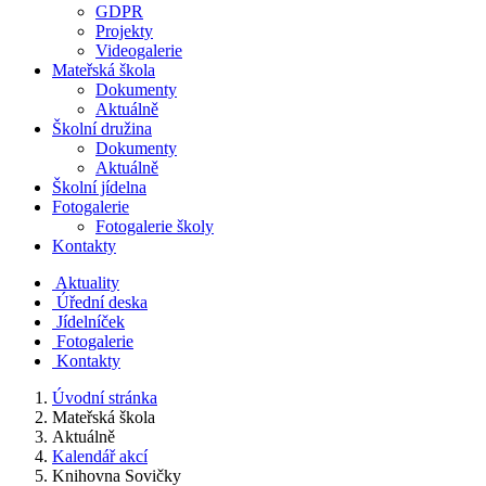
GDPR
Projekty
Videogalerie
Mateřská škola
Dokumenty
Aktuálně
Školní družina
Dokumenty
Aktuálně
Školní jídelna
Fotogalerie
Fotogalerie školy
Kontakty
Aktuality
Úřední deska
Jídelníček
Fotogalerie
Kontakty
Úvodní stránka
Mateřská škola
Aktuálně
Kalendář akcí
Knihovna Sovičky