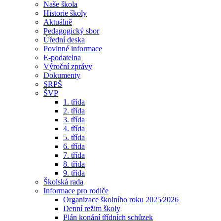
Naše škola
Historie školy
Aktuálně
Pedagogický sbor
Úřední deska
Povinné informace
E-podatelna
Výroční zprávy
Dokumenty
SRPŠ
ŠVP
1. třída
2. třída
3. třída
4. třída
5. třída
6. třída
7. třída
8. třída
9. třída
Školská rada
Informace pro rodiče
Organizace školního roku 2025⁄2026
Denní režim školy
Plán konání třídních schůzek