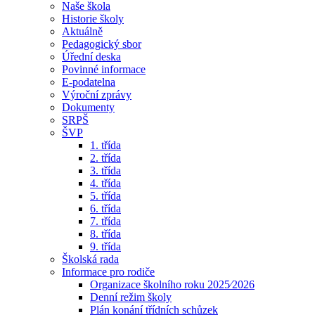
Naše škola
Historie školy
Aktuálně
Pedagogický sbor
Úřední deska
Povinné informace
E-podatelna
Výroční zprávy
Dokumenty
SRPŠ
ŠVP
1. třída
2. třída
3. třída
4. třída
5. třída
6. třída
7. třída
8. třída
9. třída
Školská rada
Informace pro rodiče
Organizace školního roku 2025⁄2026
Denní režim školy
Plán konání třídních schůzek