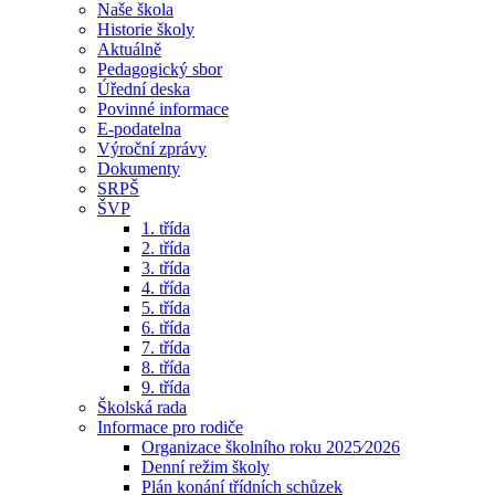
Naše škola
Historie školy
Aktuálně
Pedagogický sbor
Úřední deska
Povinné informace
E-podatelna
Výroční zprávy
Dokumenty
SRPŠ
ŠVP
1. třída
2. třída
3. třída
4. třída
5. třída
6. třída
7. třída
8. třída
9. třída
Školská rada
Informace pro rodiče
Organizace školního roku 2025⁄2026
Denní režim školy
Plán konání třídních schůzek