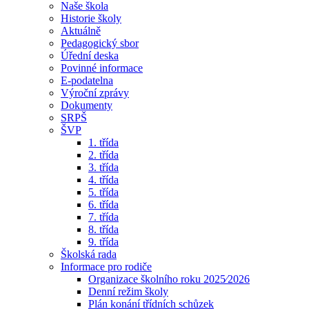
Naše škola
Historie školy
Aktuálně
Pedagogický sbor
Úřední deska
Povinné informace
E-podatelna
Výroční zprávy
Dokumenty
SRPŠ
ŠVP
1. třída
2. třída
3. třída
4. třída
5. třída
6. třída
7. třída
8. třída
9. třída
Školská rada
Informace pro rodiče
Organizace školního roku 2025⁄2026
Denní režim školy
Plán konání třídních schůzek