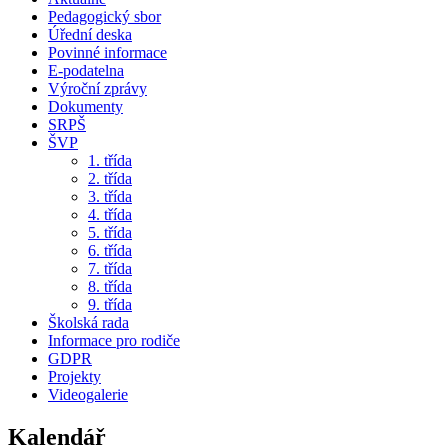
Pedagogický sbor
Úřední deska
Povinné informace
E-podatelna
Výroční zprávy
Dokumenty
SRPŠ
ŠVP
1. třída
2. třída
3. třída
4. třída
5. třída
6. třída
7. třída
8. třída
9. třída
Školská rada
Informace pro rodiče
GDPR
Projekty
Videogalerie
Kalendář