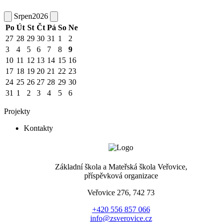
Srpen
2026
Po
Út
St
Čt
Pá
So
Ne
27
28
29
30
31
1
2
3
4
5
6
7
8
9
10
11
12
13
14
15
16
17
18
19
20
21
22
23
24
25
26
27
28
29
30
31
1
2
3
4
5
6
Projekty
Kontakty
Základní škola a Mateřská škola Veřovice,
příspěvková organizace
Veřovice 276, 742 73
+420 556 857 066
info@zsverovice.cz