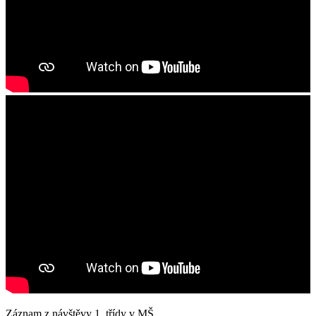
Záznam z návštěvy 1. třídy v MŠ