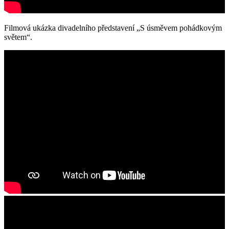
Filmová ukázka divadelního představení „S úsměvem pohádkovým
světem“.