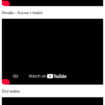
Divadlo – Kocour v botách
Živý betlém