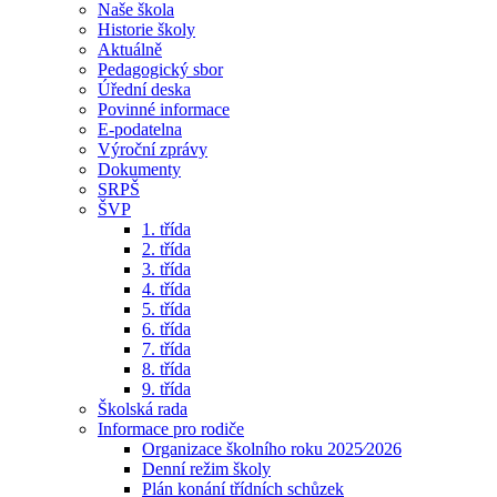
Naše škola
Historie školy
Aktuálně
Pedagogický sbor
Úřední deska
Povinné informace
E-podatelna
Výroční zprávy
Dokumenty
SRPŠ
ŠVP
1. třída
2. třída
3. třída
4. třída
5. třída
6. třída
7. třída
8. třída
9. třída
Školská rada
Informace pro rodiče
Organizace školního roku 2025⁄2026
Denní režim školy
Plán konání třídních schůzek