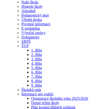
Naše škola
Historie školy
Aktuálně
Pedagogický sbor
Úřední deska
Povinné informace
E-podatelna
Výroční zprávy
Dokumenty
SRPŠ
ŠVP
1. třída
2. třída
3. třída
4. třída
5. třída
6. třída
7. třída
8. třída
9. třída
Školská rada
Informace pro rodiče
Organizace školního roku 2025⁄2026
Denní režim školy
Plán konání třídních schůzek