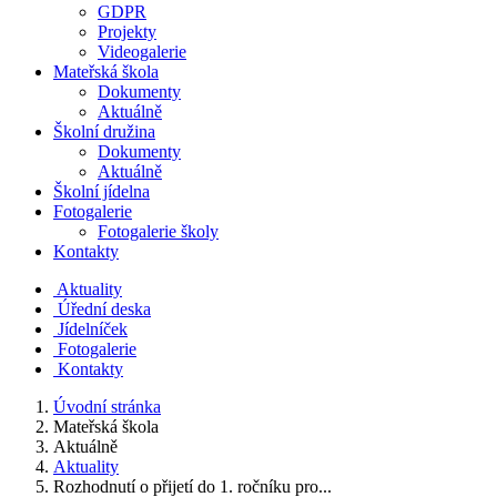
GDPR
Projekty
Videogalerie
Mateřská škola
Dokumenty
Aktuálně
Školní družina
Dokumenty
Aktuálně
Školní jídelna
Fotogalerie
Fotogalerie školy
Kontakty
Aktuality
Úřední deska
Jídelníček
Fotogalerie
Kontakty
Úvodní stránka
Mateřská škola
Aktuálně
Aktuality
Rozhodnutí o přijetí do 1. ročníku pro...