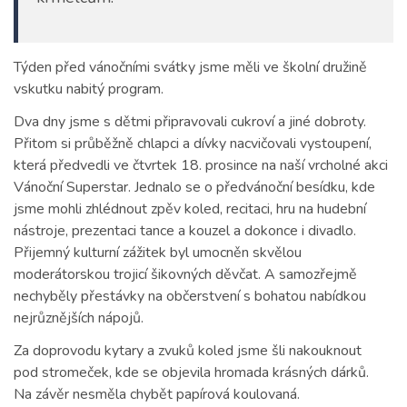
Týden před vánočními svátky jsme měli ve školní družině
vskutku nabitý program.
Dva dny jsme s dětmi připravovali cukroví a jiné dobroty.
Přitom si průběžně chlapci a dívky nacvičovali vystoupení,
která předvedli ve čtvrtek 18. prosince na naší vrcholné akci
Vánoční Superstar. Jednalo se o předvánoční besídku, kde
jsme mohli zhlédnout zpěv koled, recitaci, hru na hudební
nástroje, prezentaci tance a kouzel a dokonce i divadlo.
Přijemný kulturní zážitek byl umocněn skvělou
moderátorskou trojicí šikovných děvčat. A samozřejmě
nechyběly přestávky na občerstvení s bohatou nabídkou
nejrůznějších nápojů.
Za doprovodu kytary a zvuků koled jsme šli nakouknout
pod stromeček, kde se objevila hromada krásných dárků.
Na závěr nesměla chybět papírová koulovaná.