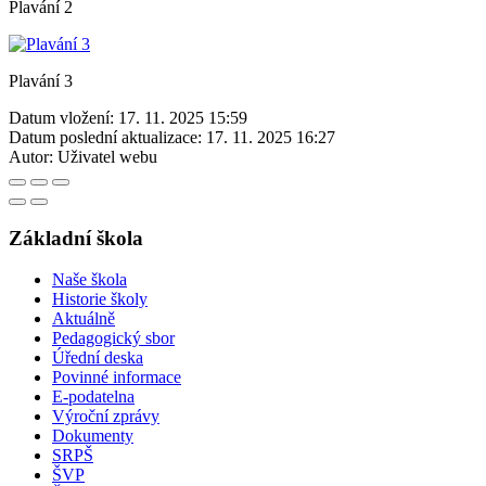
Plavání 2
Plavání 3
Datum vložení:
17. 11. 2025 15:59
Datum poslední aktualizace:
17. 11. 2025 16:27
Autor:
Uživatel webu
Základní škola
Naše škola
Historie školy
Aktuálně
Pedagogický sbor
Úřední deska
Povinné informace
E-podatelna
Výroční zprávy
Dokumenty
SRPŠ
ŠVP