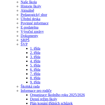
Naše škola
Historie školy
Aktuálně
Pedagogický sbor
Úřední deska
Povinné informace
E-podatelna
Výroční zprávy
Dokumenty
SRPŠ
ŠVP
1. třída
2. třída
3. třída
4. třída
5. třída
6. třída
7. třída
8. třída
9. třída
Školská rada
Informace pro rodiče
Organizace školního roku 2025⁄2026
Denní režim školy
Plán konání třídních schůzek