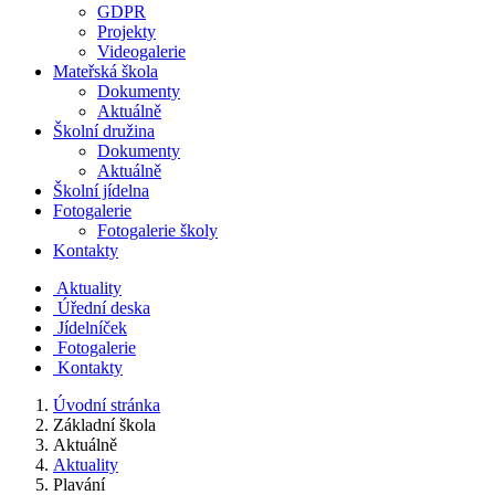
GDPR
Projekty
Videogalerie
Mateřská škola
Dokumenty
Aktuálně
Školní družina
Dokumenty
Aktuálně
Školní jídelna
Fotogalerie
Fotogalerie školy
Kontakty
Aktuality
Úřední deska
Jídelníček
Fotogalerie
Kontakty
Úvodní stránka
Základní škola
Aktuálně
Aktuality
Plavání