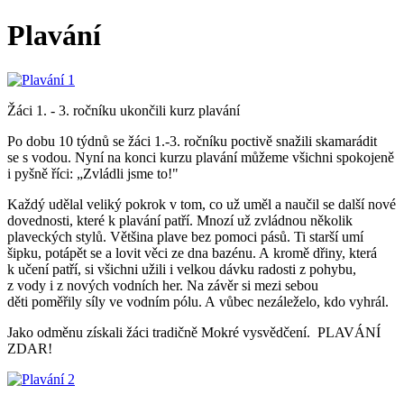
Plavání
Žáci 1. - 3. ročníku ukončili kurz plavání
Po dobu 10 týdnů se žáci 1.-3. ročníku poctivě snažili skamarádit
se s vodou. Nyní na konci kurzu plavání můžeme všichni spokojeně
i pyšně říci: „Zvládli jsme to!"
Každý udělal veliký pokrok v tom, co už uměl a naučil se další nové
dovednosti, které k plavání patří. Mnozí už zvládnou několik
plaveckých stylů. Většina plave bez pomoci pásů. Ti starší umí
šipku, potápět se a lovit věci ze dna bazénu. A kromě dřiny, která
k učení patří, si všichni užili i velkou dávku radosti z pohybu,
z vody i z nových vodních her. Na závěr si mezi sebou
děti poměřily síly ve vodním pólu. A vůbec nezáleželo, kdo vyhrál.
Jako odměnu získali žáci tradičně Mokré vysvědčení. PLAVÁNÍ
ZDAR!