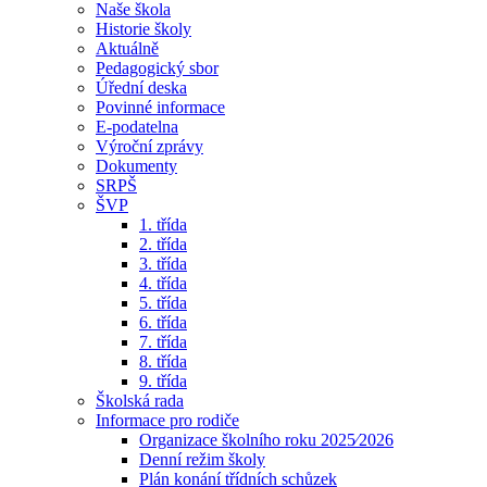
Naše škola
Historie školy
Aktuálně
Pedagogický sbor
Úřední deska
Povinné informace
E-podatelna
Výroční zprávy
Dokumenty
SRPŠ
ŠVP
1. třída
2. třída
3. třída
4. třída
5. třída
6. třída
7. třída
8. třída
9. třída
Školská rada
Informace pro rodiče
Organizace školního roku 2025⁄2026
Denní režim školy
Plán konání třídních schůzek