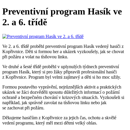
Preventivní program Hasík ve
2. a 6. třídě
Ve 2. a 6. třídě proběhl preventivní program Hasík vedený hasiči z
Kopřivnice. Děti si formou her a ukázek vyzkoušely, jak se chovat
při požáru a volat na tísňovou linku.
Ve druhé a šesté třídě proběhl v uplynulých týdnech preventivní
program Hasík, který si pro žáky připravili profesionální hasiči
z Kopřivnice. Program byl velmi zajímavý a děti si ho moc užily.
Formou poutavého vyprávění, nejrůznějších aktivit a praktických
ukázek se žáci dozvěděli spoustu důležitých informací o požární
ochraně a bezpečném chování v krizových situacích. Vyzkoušeli si
například, jak správně zavolat na tísňovou linku nebo jak
se zachovat při požáru.
Děkujeme hasičům z Kopřivnice za jejich čas, ochotu a skvělé
vedení programu, který měl mezi dětmi velký ohlas.