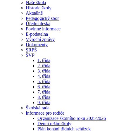
Naše škola
Historie školy
Aktuálně
Pedagogický sbor
Úřední deska
Povinné informace
E-podatelna
Výroční zprávy
Dokumenty
SRPŠ
ŠVP
1. třída
2. třída
3. třída
4. třída
5. třída
6. třída
7. třída
8. třída
9. třída
Školská rada
Informace pro rodiče
Organizace školního roku 2025⁄2026
Denní režim školy
Plán konání třídních schůzek