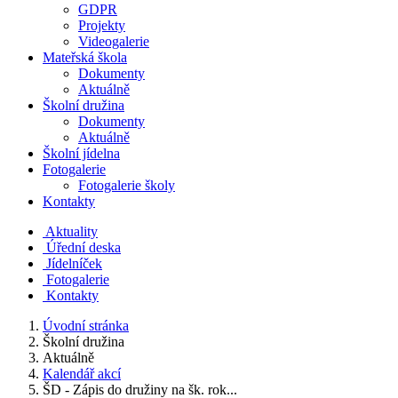
GDPR
Projekty
Videogalerie
Mateřská škola
Dokumenty
Aktuálně
Školní družina
Dokumenty
Aktuálně
Školní jídelna
Fotogalerie
Fotogalerie školy
Kontakty
Aktuality
Úřední deska
Jídelníček
Fotogalerie
Kontakty
Úvodní stránka
Školní družina
Aktuálně
Kalendář akcí
ŠD - Zápis do družiny na šk. rok...