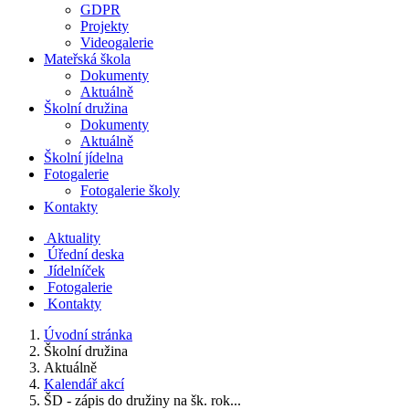
GDPR
Projekty
Videogalerie
Mateřská škola
Dokumenty
Aktuálně
Školní družina
Dokumenty
Aktuálně
Školní jídelna
Fotogalerie
Fotogalerie školy
Kontakty
Aktuality
Úřední deska
Jídelníček
Fotogalerie
Kontakty
Úvodní stránka
Školní družina
Aktuálně
Kalendář akcí
ŠD - zápis do družiny na šk. rok...