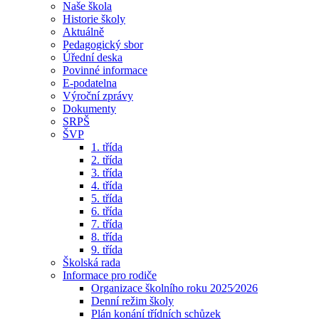
Naše škola
Historie školy
Aktuálně
Pedagogický sbor
Úřední deska
Povinné informace
E-podatelna
Výroční zprávy
Dokumenty
SRPŠ
ŠVP
1. třída
2. třída
3. třída
4. třída
5. třída
6. třída
7. třída
8. třída
9. třída
Školská rada
Informace pro rodiče
Organizace školního roku 2025⁄2026
Denní režim školy
Plán konání třídních schůzek