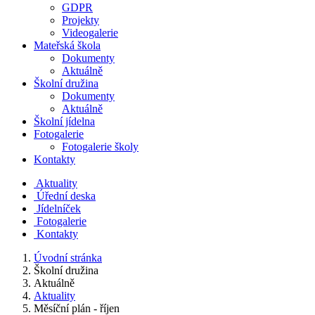
GDPR
Projekty
Videogalerie
Mateřská škola
Dokumenty
Aktuálně
Školní družina
Dokumenty
Aktuálně
Školní jídelna
Fotogalerie
Fotogalerie školy
Kontakty
Aktuality
Úřední deska
Jídelníček
Fotogalerie
Kontakty
Úvodní stránka
Školní družina
Aktuálně
Aktuality
Měsíční plán - říjen