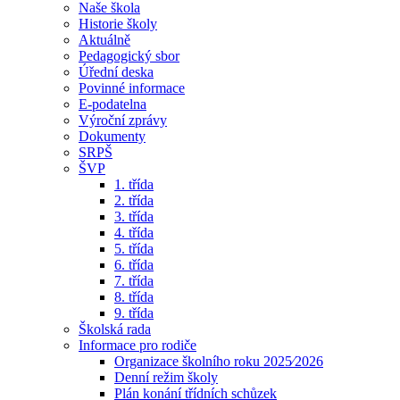
Naše škola
Historie školy
Aktuálně
Pedagogický sbor
Úřední deska
Povinné informace
E-podatelna
Výroční zprávy
Dokumenty
SRPŠ
ŠVP
1. třída
2. třída
3. třída
4. třída
5. třída
6. třída
7. třída
8. třída
9. třída
Školská rada
Informace pro rodiče
Organizace školního roku 2025⁄2026
Denní režim školy
Plán konání třídních schůzek